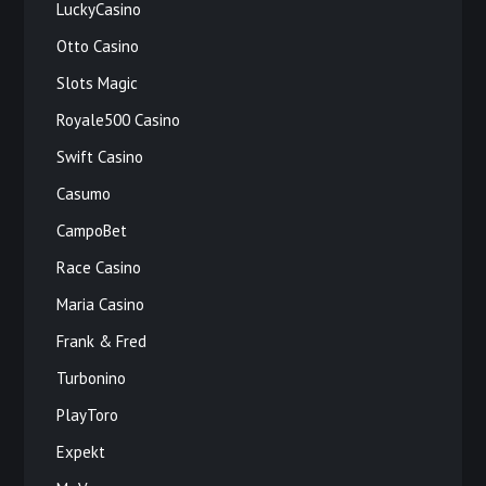
LuckyCasino
Otto Casino
Slots Magic
Royale500 Casino
Swift Casino
Casumo
CampoBet
Race Casino
Maria Casino
Frank & Fred
Turbonino
PlayToro
Expekt