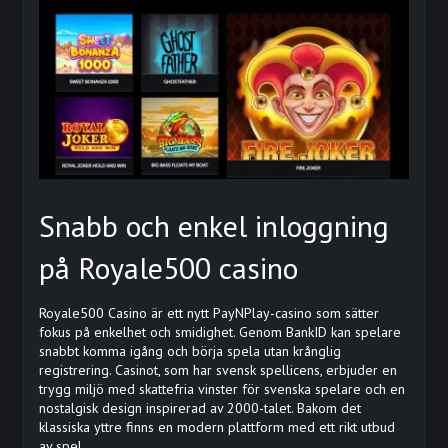
Snabb och enkel inloggning
på Royale500 casino
Royale500 Casino är ett nytt PayNPlay-casino som sätter
fokus på enkelhet och smidighet. Genom BankID kan spelare
snabbt komma igång och börja spela utan krånglig
registrering. Casinot, som har svensk spellicens, erbjuder en
trygg miljö med skattefria vinster för svenska spelare och en
nostalgisk design inspirerad av 2000-talet. Bakom det
klassiska yttre finns en modern plattform med ett rikt utbud
av spel.