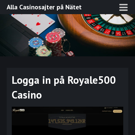
Alla Casinosajter på Nätet
Logga in på Royale500
Casino