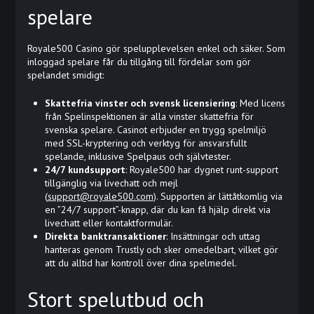
spelare
Royale500 Casino gör spelupplevelsen enkel och säker. Som
inloggad spelare får du tillgång till fördelar som gör
spelandet smidigt:
Skattefria vinster och svensk licensiering
: Med licens
från Spelinspektionen är alla vinster skattefria för
svenska spelare. Casinot erbjuder en trygg spelmiljö
med SSL-kryptering och verktyg för ansvarsfullt
spelande, inklusive Spelpaus och självtester.
24/7 kundsupport
: Royale500 har dygnet runt-support
tillgänglig via livechatt och mejl
(
support@royale500.com
). Supporten är lättåtkomlig via
en ”24/7 support”-knapp, där du kan få hjälp direkt via
livechatt eller kontaktformulär.
Direkta banktransaktioner
: Insättningar och uttag
hanteras genom Trustly och sker omedelbart, vilket gör
att du alltid har kontroll över dina spelmedel.
Stort spelutbud och